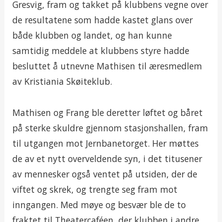
Gresvig, fram og takket på klubbens vegne over
de resultatene som hadde kastet glans over
både klubben og landet, og han kunne
samtidig meddele at klubbens styre hadde
besluttet å utnevne Mathisen til æresmedlem
av Kristiania Skøiteklub.
Mathisen og Frang ble deretter løftet og båret
på sterke skuldre gjennom stasjonshallen, fram
til utgangen mot Jernbanetorget. Her møttes
de av et nytt overveldende syn, i det titusener
av mennesker også ventet på utsiden, der de
viftet og skrek, og trengte seg fram mot
inngangen. Med møye og besvær ble de to
fraktet til Theatercaféen, der klubben i andre