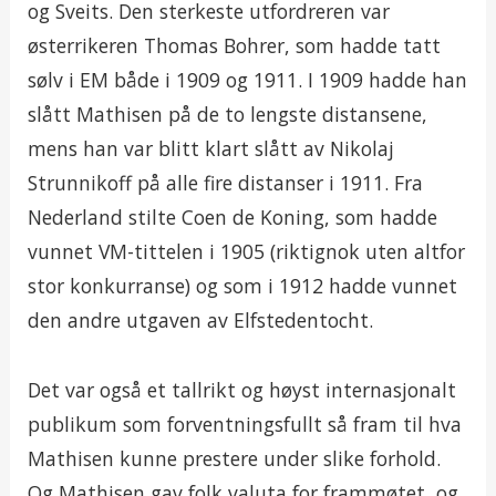
og Sveits. Den sterkeste utfordreren var
østerrikeren Thomas Bohrer, som hadde tatt
sølv i EM både i 1909 og 1911. I 1909 hadde han
slått Mathisen på de to lengste distansene,
mens han var blitt klart slått av Nikolaj
Strunnikoff på alle fire distanser i 1911. Fra
Nederland stilte Coen de Koning, som hadde
vunnet VM-tittelen i 1905 (riktignok uten altfor
stor konkurranse) og som i 1912 hadde vunnet
den andre utgaven av Elfstedentocht.
Det var også et tallrikt og høyst internasjonalt
publikum som forventningsfullt så fram til hva
Mathisen kunne prestere under slike forhold.
Og Mathisen gav folk valuta for frammøtet, og