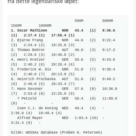
fra dette legendariske løpet:
                              500M         5000M         
1. Oscar Mathisen       NOR   43.4   (1)   8:36.6  
(1)   2:17.4 (1)   17:58.4 (1)
2. Bjarne Frang         NOR   44.6   (2)   9:22.4  
(3)   2:24.4 (2)   19:25.8 (3)   

3. Thomas Bohrer        AUT   46.0   (3)   9:17.2  
(2)   2:29.6 (3)   18:46.0 (2) 

4. Henri Kretzer        GER   50.6   (5)   9:43.0  
(5)   2:40.2 (6)   20:26.4 (6)  

5. Frederick W. Dix     GBR   51.8   (7)   9:30.4  
(4)   2:40.8 (7)   20:13.0 (5)

6. Heinrich Prochaska   AUT   51.6   (6)   9:49.2  
(6)   2:40.0 (5)   20:33.4 (7)

7. Hans Gessner         GER   57.6   (8)   10:36.8 
(7)   2:53.8 (8)   22:25.0 (8)

   ? Petzold            GER   58.4   (9)   11:00.6 
(8)   -            -                    

   Coen C.J. de Koning  NED   49.4   (4)   -             
2:36.0 (4)   19:49.4 (4)

   Alfred Mayer         NED   1:03.4 (10)  -             
3:31.4 (9)   -                    

Kilde: WSSSAs database (Preben G. Petersen)