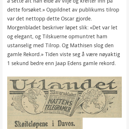
å sette alt han eide av vilje og krefter inn på
dette forsøket.» Oppildnet av publikums tilrop
var det nettopp dette Oscar gjorde.
Morgenbladet beskriver løpet slik: «Det var let
og elegant, og Tilskuerne opmuntret ham
ustanselig med Tilrop. Og Mathisen slog den
gamle Rekord.» Tiden viste seg å være nøyaktig
1 sekund bedre enn Jaap Edens gamle rekord.