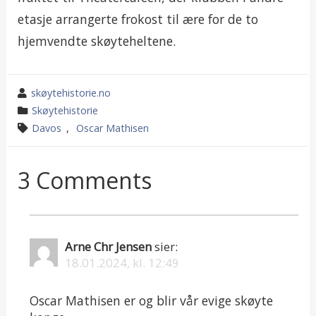
etasje arrangerte frokost til ære for de to
hjemvendte skøyteheltene.
wrote
skøytehistorie.no
by
category
Skøytehistorie
in
tagged
Davos
,
Oscar Mathisen
3 Comments
Arne Chr Jensen
sier:
18.01.2024, kl. 12:49
Oscar Mathisen er og blir vår evige skøyte