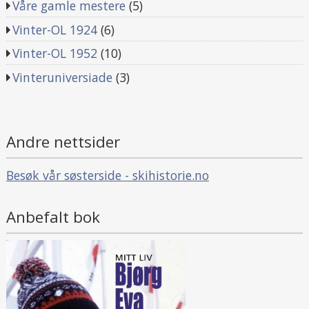
Våre gamle mestere
(5)
Vinter-OL 1924
(6)
Vinter-OL 1952
(10)
Vinteruniversiade
(3)
Andre nettsider
Besøk vår søsterside - skihistorie.no
Anbefalt bok