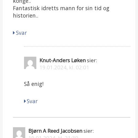
konge..
Fantastisk idretts mann for sin tid og
historien..
Svar
Knut-Anders Løken
sier:
19.01.2024, kl. 02:01
Så enig!
Svar
Bjørn A Reed Jacobsen
sier:
19.01.2024, kl. 21:30