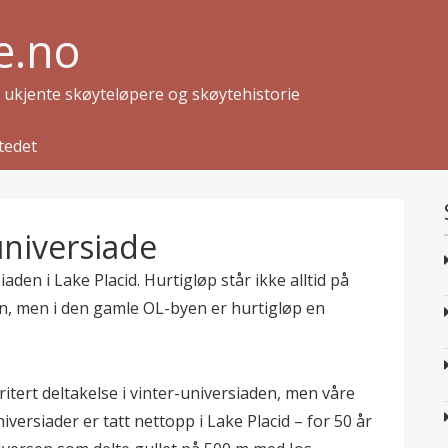
e.no
g ukjente skøyteløpere og skøytehistorie
tedet
universiade
den i Lake Placid. Hurtigløp står ikke alltid på
n, men i den gamle OL-byen er hurtigløp en
itert deltakelse i vinter-universiaden, men våre
iversiader er tatt nettopp i Lake Placid – for 50 år