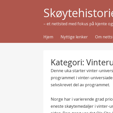
Skøytehistori
– et nettsted med fokus på kjente o
Hjem
Nyttige lenker
Om netts
Kategori:
Vinter
Denne uka starter vinter-universia
programmet i vinter-universiade
selvskrevet del av programmet.
Norge har i varierende grad prior
eneste skøytemedaljer i vinter-un