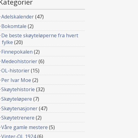
Kategorier
Adelskalender
(47)
Bokomtale
(2)
De beste skøyteløperne fra hvert
fylke
(20)
Finnepokalen
(2)
Medeohistorier
(6)
OL-historier
(15)
Per Ivar Moe
(2)
Skøytehistorie
(32)
Skøyteløpere
(7)
Skøytenasjoner
(47)
Skøytetrenere
(2)
Våre gamle mestere
(5)
Vinter-OL 1924
(6)