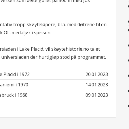
 Iversen som delte gullet på 500 m med Jos
ntativ tropp skøyteløpere, bl.a. med døtrene til en
 OL-medaljør i spissen.
siaden i Lake Placid, vil skøytehistorie.no ta et
ste universiaden der hurtigløp stod på programmet.
published
e Placid i 1972
20.01.2023
in
published
vaniemi i 1970
14.01.2023
in
published
sbruck i 1968
09.01.2023
in