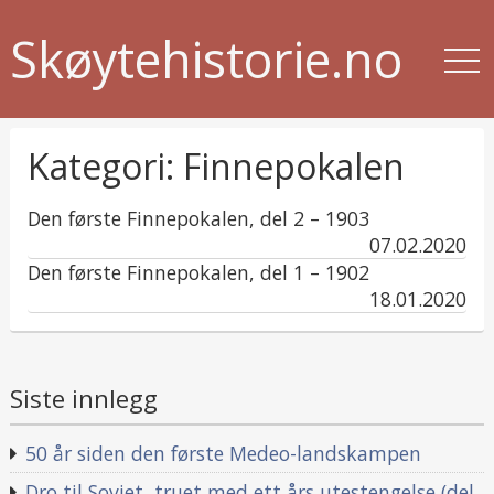
Skøytehistorie.no
Kategori:
Finnepokalen
Den første Finnepokalen, del 2 – 1903
published
07.02.2020
in
Den første Finnepokalen, del 1 – 1902
published
18.01.2020
in
Siste innlegg
50 år siden den første Medeo-landskampen
Dro til Sovjet, truet med ett års utestengelse (del