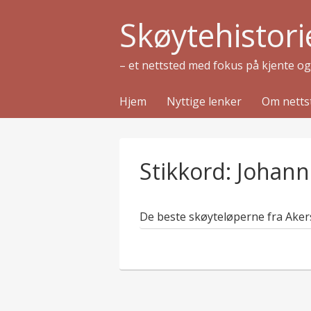
Skøytehistori
– et nettsted med fokus på kjente o
Hjem
Nyttige lenker
Om netts
Stikkord:
Johann
De beste skøyteløperne fra Ake