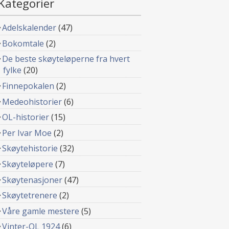
Kategorier
Adelskalender
(47)
Bokomtale
(2)
De beste skøyteløperne fra hvert
fylke
(20)
Finnepokalen
(2)
Medeohistorier
(6)
OL-historier
(15)
Per Ivar Moe
(2)
Skøytehistorie
(32)
Skøyteløpere
(7)
Skøytenasjoner
(47)
Skøytetrenere
(2)
Våre gamle mestere
(5)
Vinter-OL 1924
(6)