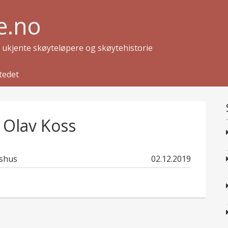
e.no
g ukjente skøyteløpere og skøytehistorie
tedet
 Olav Koss
published
rshus
02.12.2019
in