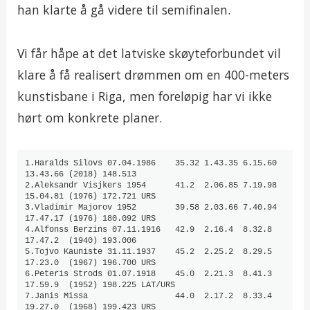
han klarte å gå videre til semifinalen.
Vi får håpe at det latviske skøyteforbundet vil
klare å få realisert drømmen om en 400-meters
kunstisbane i Riga, men foreløpig har vi ikke
hørt om konkrete planer.
1.Haralds Silovs 07.04.1986    35.32 1.43.35 6.15.60 
13.43.66 (2018) 148.513

2.Aleksandr Visjkers 1954      41.2  2.06.85 7.19.98 
15.04.81 (1976) 172.721 URS

3.Vladimir Majorov 1952        39.58 2.03.66 7.40.94 
17.47.17 (1976) 180.092 URS

4.Alfonss Berzins 07.11.1916   42.9  2.16.4  8.32.8  
17.47.2  (1940) 193.006

5.Tojvo Kauniste 31.11.1937    45.2  2.25.2  8.29.5  
17.23.0  (1967) 196.700 URS

6.Peteris Strods 01.07.1918    45.0  2.21.3  8.41.3  
17.59.9  (1952) 198.225 LAT/URS

7.Janis Missa                  44.0  2.17.2  8.33.4  
19.27.0  (1968) 199.423 URS
