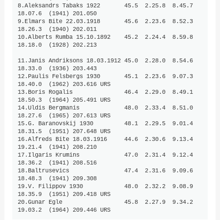
8.Aleksandrs Tabaks 1922       45.5  2.25.8  8.45.7  
18.07.6  (1941) 201.050

9.Elmars Bite 22.03.1918       45.6  2.23.6  8.52.3  
18.26.3  (1940) 202.011

10.Alberts Rumba 15.10.1892    45.2  2.24.4  8.59.8  
18.18.0  (1928) 202.213

11.Janis Andriksons 18.03.1912 45.0  2.28.0  8.54.6  
18.33.0  (1936) 203.443

12.Paulis Felsbergs 1930       45.1  2.23.6  9.07.3  
18.40.0  (1962) 203.616 URS

13.Boris Rogalis               46.4  2.29.0  8.49.1  
18.50.3  (1964) 205.491 URS

14.Uldis Bergmanis             48.0  2.33.4  8.51.0  
18.27.6  (1965) 207.613 URS

15.G. Baranovskij 1930         48.1  2.29.5  9.01.4  
18.31.5  (1951) 207.648 URS

16.Alfreds Bite 18.03.1916     44.6  2.30.6  9.13.4  
19.21.4  (1941) 208.210

17.Ilgaris Krumins             47.0  2.31.4  9.12.4  
18.36.2  (1941) 208.516

18.Baltrusevics                47.4  2.31.6  9.09.6  
18.48.3  (1941) 209.308

19.V. Filippov 1930            48.0  2.32.2  9.08.9  
18.35.9  (1951) 209.418 URS

20.Gunar Egle                  45.8  2.27.9  9.34.2  