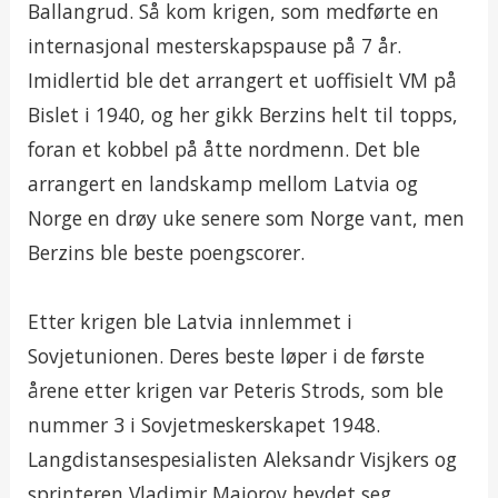
Ballangrud. Så kom krigen, som medførte en
internasjonal mesterskapspause på 7 år.
Imidlertid ble det arrangert et uoffisielt VM på
Bislet i 1940, og her gikk Berzins helt til topps,
foran et kobbel på åtte nordmenn. Det ble
arrangert en landskamp mellom Latvia og
Norge en drøy uke senere som Norge vant, men
Berzins ble beste poengscorer.
Etter krigen ble Latvia innlemmet i
Sovjetunionen. Deres beste løper i de første
årene etter krigen var Peteris Strods, som ble
nummer 3 i Sovjetmeskerskapet 1948.
Langdistansespesialisten Aleksandr Visjkers og
sprinteren Vladimir Majorov hevdet seg