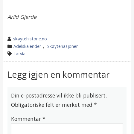
Arild Gjerde
wrote
skøytehistorie.no
by
category
Adelskalender
,
Skøytenasjoner
in
tagged
Latvia
Legg igjen en kommentar
Din e-postadresse vil ikke bli publisert.
Obligatoriske felt er merket med
*
Kommentar
*