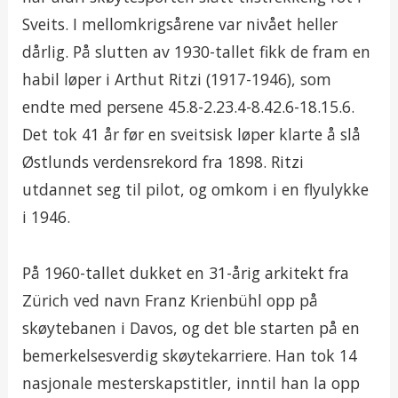
Sveits. I mellomkrigsårene var nivået heller
dårlig. På slutten av 1930-tallet fikk de fram en
habil løper i Arthut Ritzi (1917-1946), som
endte med persene 45.8-2.23.4-8.42.6-18.15.6.
Det tok 41 år før en sveitsisk løper klarte å slå
Østlunds verdensrekord fra 1898. Ritzi
utdannet seg til pilot, og omkom i en flyulykke
i 1946.
På 1960-tallet dukket en 31-årig arkitekt fra
Zürich ved navn Franz Krienbühl opp på
skøytebanen i Davos, og det ble starten på en
bemerkelsesverdig skøytekarriere. Han tok 14
nasjonale mesterskapstitler, inntil han la opp