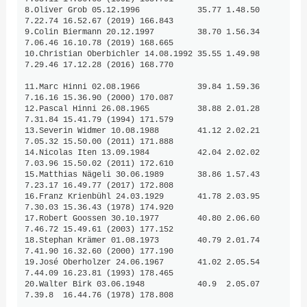
8.Oliver Grob 05.12.1996            35.77 1.48.50 
7.22.74 16.52.67 (2019) 166.843

9.Colin Biermann 20.12.1997         38.70 1.56.34 
7.06.46 16.10.78 (2019) 168.665

10.Christian Oberbichler 14.08.1992 35.55 1.49.98 
7.29.46 17.12.28 (2016) 168.770

11.Marc Hinni 02.08.1966            39.84 1.59.36 
7.16.16 15.36.90 (2000) 170.087

12.Pascal Hinni 26.08.1965          38.88 2.01.28 
7.31.84 15.41.79 (1994) 171.579

13.Severin Widmer 10.08.1988        41.12 2.02.21 
7.05.32 15.50.00 (2011) 171.888

14.Nicolas Iten 13.09.1984          42.04 2.02.02 
7.03.96 15.50.02 (2011) 172.610

15.Matthias Nägeli 30.06.1989       38.86 1.57.43 
7.23.17 16.49.77 (2017) 172.808

16.Franz Krienbühl 24.03.1929       41.78 2.03.95 
7.30.03 15.36.43 (1978) 174.920

17.Robert Goossen 30.10.1977        40.80 2.06.60 
7.46.72 15.49.61 (2003) 177.152

18.Stephan Krämer 01.08.1973        40.79 2.01.74 
7.41.90 16.32.60 (2000) 177.190

19.José Oberholzer 24.06.1967       41.02 2.05.54 
7.44.09 16.23.81 (1993) 178.465

20.Walter Birk 03.06.1948           40.9  2.05.07 