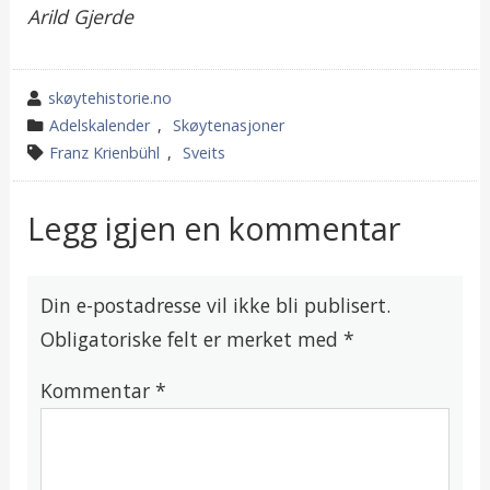
Arild Gjerde
wrote
skøytehistorie.no
by
category
Adelskalender
,
Skøytenasjoner
in
tagged
Franz Krienbühl
,
Sveits
Legg igjen en kommentar
Din e-postadresse vil ikke bli publisert.
Obligatoriske felt er merket med
*
Kommentar
*