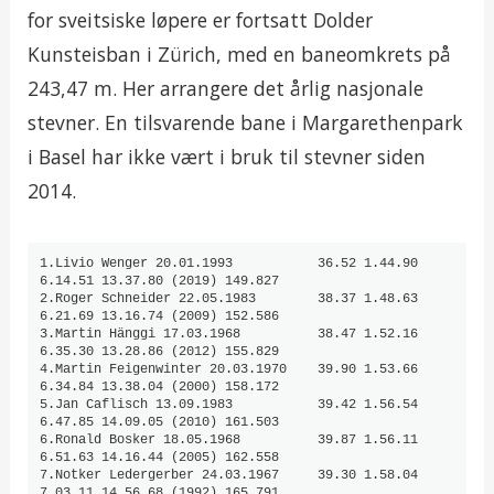
for sveitsiske løpere er fortsatt Dolder
Kunsteisban i Zürich, med en baneomkrets på
243,47 m. Her arrangere det årlig nasjonale
stevner. En tilsvarende bane i Margarethenpark
i Basel har ikke vært i bruk til stevner siden
2014.
1.Livio Wenger 20.01.1993           36.52 1.44.90 
6.14.51 13.37.80 (2019) 149.827

2.Roger Schneider 22.05.1983        38.37 1.48.63 
6.21.69 13.16.74 (2009) 152.586

3.Martin Hänggi 17.03.1968          38.47 1.52.16 
6.35.30 13.28.86 (2012) 155.829

4.Martin Feigenwinter 20.03.1970    39.90 1.53.66 
6.34.84 13.38.04 (2000) 158.172

5.Jan Caflisch 13.09.1983           39.42 1.56.54 
6.47.85 14.09.05 (2010) 161.503

6.Ronald Bosker 18.05.1968          39.87 1.56.11 
6.51.63 14.16.44 (2005) 162.558

7.Notker Ledergerber 24.03.1967     39.30 1.58.04 
7.03.11 14.56.68 (1992) 165.791
