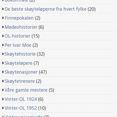
De beste skøyteløperne fra hvert fylke
(20)
Finnepokalen
(2)
Medeohistorier
(6)
OL-historier
(15)
Per Ivar Moe
(2)
Skøytehistorie
(32)
Skøyteløpere
(7)
Skøytenasjoner
(47)
Skøytetrenere
(2)
Våre gamle mestere
(5)
Vinter-OL 1924
(6)
Vinter-OL 1952
(10)
Vinteruniversiade
(3)