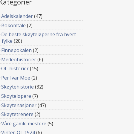
Kategorier
Adelskalender
(47)
Bokomtale
(2)
De beste skøyteløperne fra hvert
fylke
(20)
Finnepokalen
(2)
Medeohistorier
(6)
OL-historier
(15)
Per Ivar Moe
(2)
Skøytehistorie
(32)
Skøyteløpere
(7)
Skøytenasjoner
(47)
Skøytetrenere
(2)
Våre gamle mestere
(5)
Vinter-OL 1924
(6)