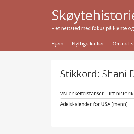
Skøytehistori
– et nettsted med fokus på kjente o
Hjem
Nyttige lenker
Om netts
Stikkord:
Shani 
VM enkeltdistanser – litt historik
Adelskalender for USA (menn)