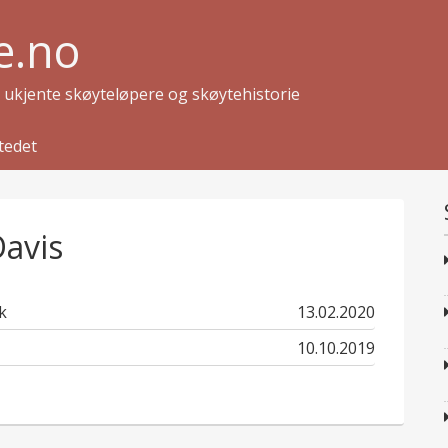
e.no
g ukjente skøyteløpere og skøytehistorie
tedet
Davis
published
k
13.02.2020
in
published
10.10.2019
in