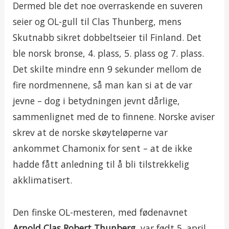
Dermed ble det noe overraskende en suveren
seier og OL-gull til Clas Thunberg, mens
Skutnabb sikret dobbeltseier til Finland. Det
ble norsk bronse, 4. plass, 5. plass og 7. plass.
Det skilte mindre enn 9 sekunder mellom de
fire nordmennene, så man kan si at de var
jevne – dog i betydningen jevnt dårlige,
sammenlignet med de to finnene. Norske aviser
skrev at de norske skøyteløperne var
ankommet Chamonix for sent – at de ikke
hadde fått anledning til å bli tilstrekkelig
akklimatisert.
Den finske OL-mesteren, med fødenavnet
Arnold Clas Robert Thunberg
, var født 5. april