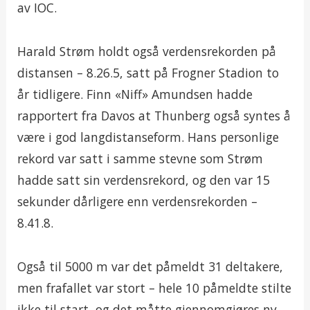
av IOC.
Harald Strøm holdt også verdensrekorden på
distansen – 8.26.5, satt på Frogner Stadion to
år tidligere. Finn «Niff» Amundsen hadde
rapportert fra Davos at Thunberg også syntes å
være i god langdistanseform. Hans personlige
rekord var satt i samme stevne som Strøm
hadde satt sin verdensrekord, og den var 15
sekunder dårligere enn verdensrekorden –
8.41.8.
Også til 5000 m var det påmeldt 31 deltakere,
men frafallet var stort – hele 10 påmeldte stilte
ikke til start, og det måtte gjennomgjøres ny