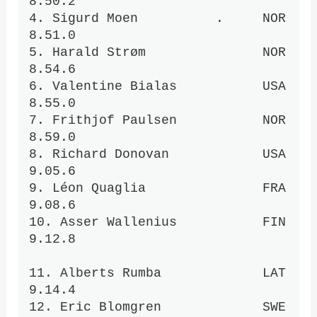
8.50.2 

4. Sigurd Moen          .     NOR    
8.51.0 

5. Harald Strøm               NOR    
8.54.6 

6. Valentine Bialas           USA    
8.55.0 

7. Frithjof Paulsen           NOR    
8.59.0 

8. Richard Donovan            USA    
9.05.6 

9. Léon Quaglia               FRA    
9.08.6 

10. Asser Wallenius           FIN    
9.12.8 

11. Alberts Rumba             LAT    
9.14.4 

12. Eric Blomgren             SWE    