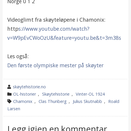
Norge 0 1 2
Videoglimt fra skøyteløpene i Chamonix:
http
s://www.youtube.com/watch?
v=W9pEvCWoOzU&feature=youtu.be&t=3m38s
Les også:
Den første olympiske mester på skøyter
wrote
skøytehistorie.no
by
category
OL-historier
,
Skøytehistorie
,
Vinter-OL 1924
in
tagged
Chamonix
,
Clas Thunberg
,
Julius Skutnabb
,
Roald
Larsen
Legg igjen en kommentar