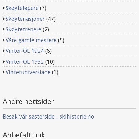
Skøyteløpere
(7)
Skøytenasjoner
(47)
Skøytetrenere
(2)
Våre gamle mestere
(5)
Vinter-OL 1924
(6)
Vinter-OL 1952
(10)
Vinteruniversiade
(3)
Andre nettsider
Besøk vår søsterside - skihistorie.no
Anbefalt bok