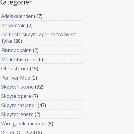
Kategorier
Adelskalender
(47)
Bokomtale
(2)
De beste skøyteløperne fra hvert
fylke
(20)
Finnepokalen
(2)
Medeohistorier
(6)
OL-historier
(15)
Per Ivar Moe
(2)
Skøytehistorie
(32)
Skøyteløpere
(7)
Skøytenasjoner
(47)
Skøytetrenere
(2)
Våre gamle mestere
(5)
Vinter-OL 1924
(6)