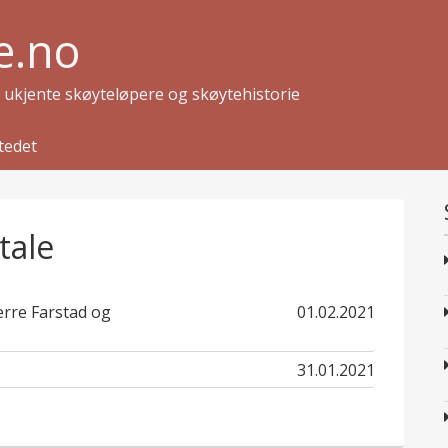
e.no
g ukjente skøyteløpere og skøytehistorie
tedet
tale
published
erre Farstad og
01.02.2021
in
published
31.01.2021
in