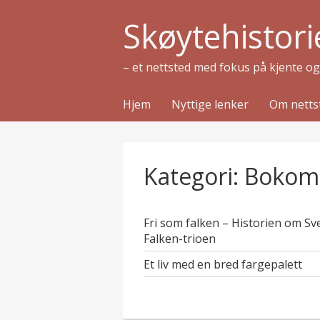
Skøytehistori
– et nettsted med fokus på kjente o
Hjem
Nyttige lenker
Om netts
Kategori:
Bokom
Fri som falken – Historien om Sv
Falken-trioen
Et liv med en bred fargepalett