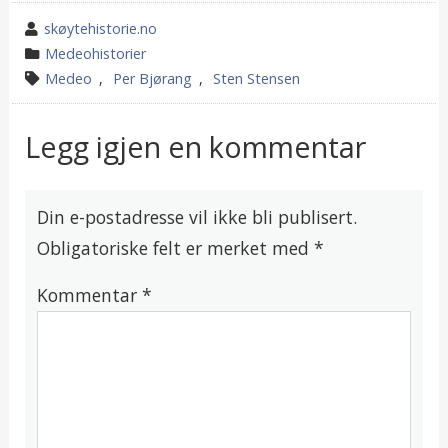
wrote
skøytehistorie.no
by
category
Medeohistorier
in
tagged
Medeo
,
Per Bjørang
,
Sten Stensen
Legg igjen en kommentar
Din e-postadresse vil ikke bli publisert.
Obligatoriske felt er merket med
*
Kommentar
*