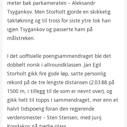
meter bak parkameraten – Aleksandr
Tsygankov. Men Storholt gjorde en skikkelig
taktøkning og til tross for siste ytre tok han
igjen Tsygankov og passerte ham på
målstreken.
I det uoffisielle poengsammendraget ble det
dobbelt norsk i allroundklassen. Jan Egil
Storholt gikk fire gode løp, satte personlig
rekord på de tre lengste distansen (2.03.88 på
1500 m, i tillegg til de som er nevnt over), og
gikk helt til topps i sammendraget, mer enn et
halvt tidspoeng foran den regjerende
verdensmester – Sten Stensen, med Jurij
Kondakov på tredje plass.