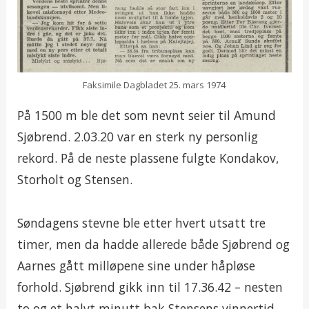
Faksimile Dagbladet 25. mars 1974
På 1500 m ble det som nevnt seier til Amund
Sjøbrend. 2.03.20 var en sterk ny personlig
rekord. På de neste plassene fulgte Kondakov,
Storholt og Stensen.
Søndagens stevne ble etter hvert utsatt tre
timer, men da hadde allerede både Sjøbrend og
Aarnes gått milløpene sine under håpløse
forhold. Sjøbrend gikk inn til 17.36.42 – nesten
to og et halvt minutt bak Stensens vinnertid,