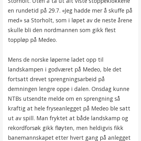
Storholt. Uten å ta ut alt viste stoppeklokkene
en rundetid på 29.7. «Jeg hadde mer å skuffe på
med» sa Storholt, som i løpet av de neste årene
skulle bli den nordmannen som gikk flest
toppløp på Medeo.
Mens de norske løperne ladet opp til
landskampen i godværet på Medeo, ble det
fortsatt drevet sprengningsarbeid på
demningen lengre oppe i dalen. Onsdag kunne
NTBs utsendte melde om en sprengning så
kraftig at hele fryseanlegget på Medeo ble satt
ut av spill. Man fryktet at både landskamp og
rekordforsøk gikk fløyten, men heldigvis fikk
banemannskapet etter hvert gang på anlegget