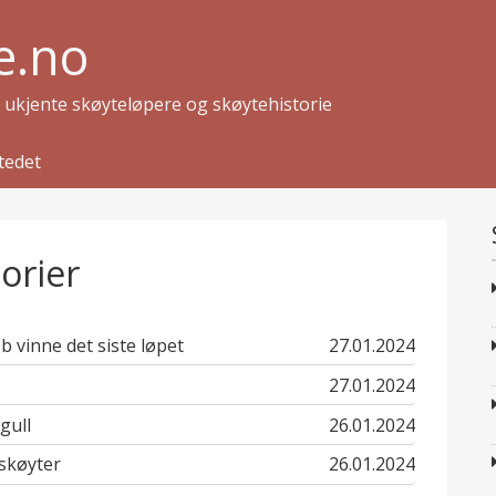
e.no
g ukjente skøyteløpere og skøytehistorie
tedet
orier
published
b vinne det siste løpet
27.01.2024
in
published
27.01.2024
in
published
gull
26.01.2024
in
published
skøyter
26.01.2024
in