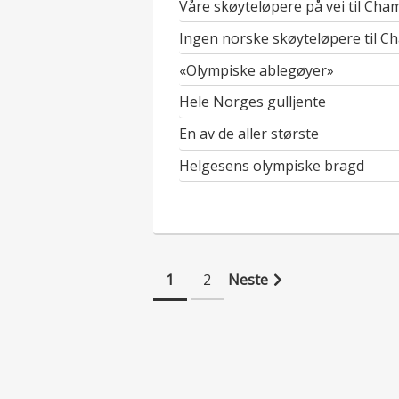
Våre skøyteløpere på vei til Cha
Ingen norske skøyteløpere til C
«Olympiske ablegøyer»
Hele Norges gulljente
En av de aller største
Helgesens olympiske bragd
Innleggnavigasjon
1
2
Neste