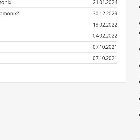
published
monix
21.01.2024
in
published
hamonix?
30.12.2023
in
published
18.02.2022
in
published
04.02.2022
in
published
07.10.2021
in
published
07.10.2021
in