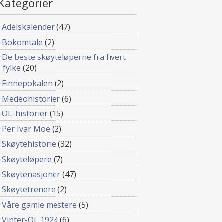
Kategorier
Adelskalender
(47)
Bokomtale
(2)
De beste skøyteløperne fra hvert
fylke
(20)
Finnepokalen
(2)
Medeohistorier
(6)
OL-historier
(15)
Per Ivar Moe
(2)
Skøytehistorie
(32)
Skøyteløpere
(7)
Skøytenasjoner
(47)
Skøytetrenere
(2)
Våre gamle mestere
(5)
Vinter-OL 1924
(6)