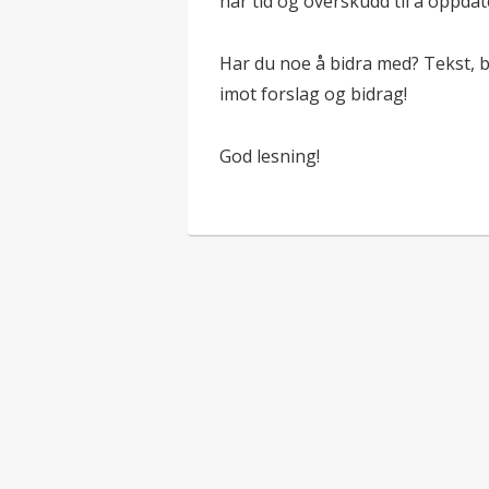
har tid og overskudd til å oppdat
Har du noe å bidra med? Tekst, bi
imot forslag og bidrag!
God lesning!