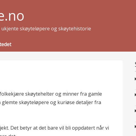
e.no
g ukjente skøyteløpere og skøytehistorie
tedet
 folkekjære skøytehelter og minner fra gamle
lemte skøyteløpere og kuriøse detaljer fra
kt. Det betyr at det bare vil bli oppdatert når vi