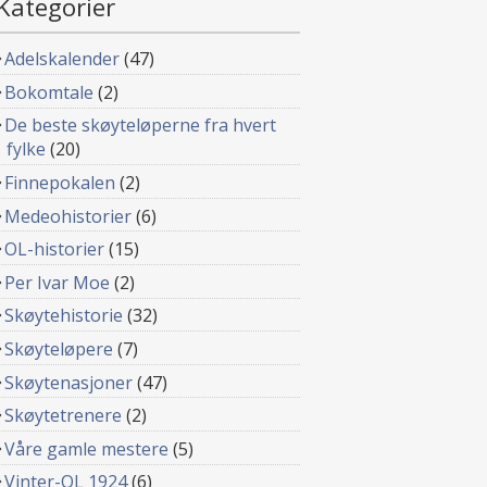
Kategorier
Adelskalender
(47)
Bokomtale
(2)
De beste skøyteløperne fra hvert
fylke
(20)
Finnepokalen
(2)
Medeohistorier
(6)
OL-historier
(15)
Per Ivar Moe
(2)
Skøytehistorie
(32)
Skøyteløpere
(7)
Skøytenasjoner
(47)
Skøytetrenere
(2)
Våre gamle mestere
(5)
Vinter-OL 1924
(6)