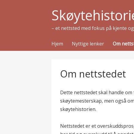
Skøytehistori
– et nettsted med fokus på kjente o
Hjem
Nyttige lenker
Om netts
Om nettstedet
Dette nettstedet skal handle om
skøytemesterskap, men også om g
skøytehistorien.
Nettstedet er et overskuddsprosje