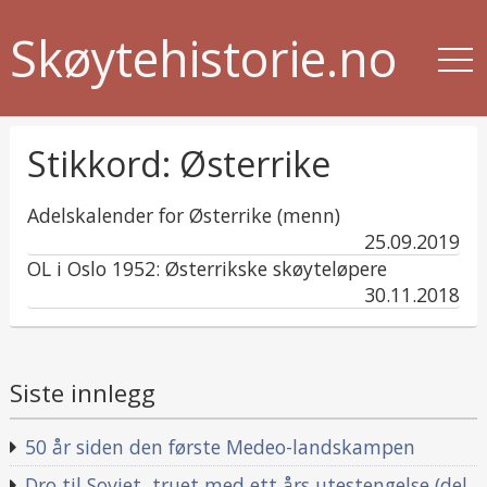
Skøytehistorie.no
Stikkord:
Østerrike
Adelskalender for Østerrike (menn)
published
25.09.2019
in
OL i Oslo 1952: Østerrikske skøyteløpere
published
30.11.2018
in
Siste innlegg
50 år siden den første Medeo-landskampen
Dro til Sovjet, truet med ett års utestengelse (del