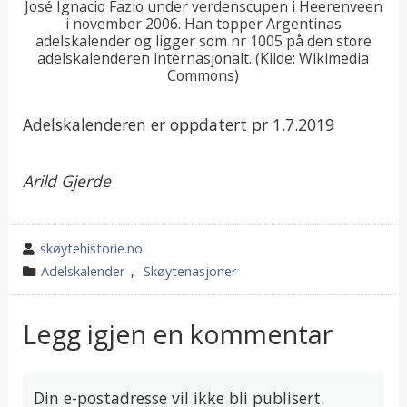
José Ignacio Fazio under verdenscupen i Heerenveen
i november 2006. Han topper Argentinas
adelskalender og ligger som nr 1005 på den store
adelskalenderen internasjonalt. (Kilde: Wikimedia
Commons)
Adelskalenderen er oppdatert pr 1.7.2019
Arild Gjerde
wrote
skøytehistorie.no
by
category
Adelskalender
,
Skøytenasjoner
in
Legg igjen en kommentar
Din e-postadresse vil ikke bli publisert.