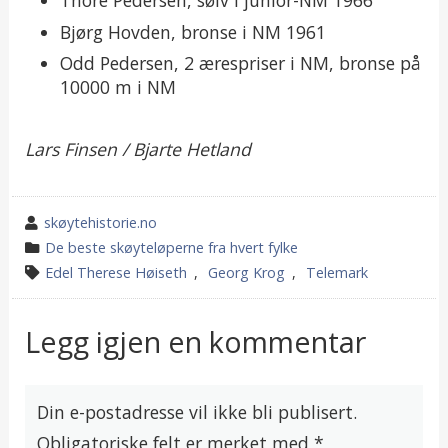
Thore Pedersen, sølv i junior-NM 1966
Bjørg Hovden, bronse i NM 1961
Odd Pedersen, 2 ærespriser i NM, bronse på
10000 m i NM
Lars Finsen / Bjarte Hetland
wrote
skøytehistorie.no
by
category
De beste skøyteløperne fra hvert fylke
in
tagged
Edel Therese Høiseth
,
Georg Krog
,
Telemark
Legg igjen en kommentar
Din e-postadresse vil ikke bli publisert.
Obligatoriske felt er merket med
*