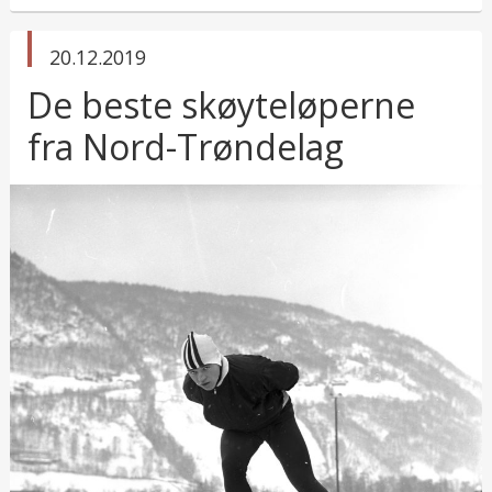
published
20.12.2019
in
De beste skøyteløperne
fra Nord-Trøndelag