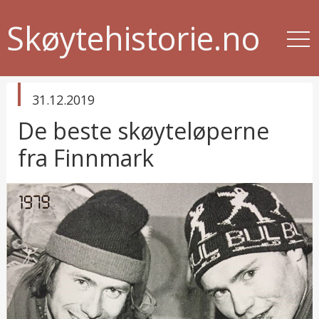
Skøytehistorie.no
published
31.12.2019
in
De beste skøyteløperne
fra Finnmark