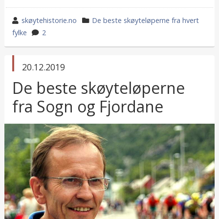
wrote
category
skøytehistorie.no
De beste skøyteløperne fra hvert
by
in
fylke
2
published
20.12.2019
in
De beste skøyteløperne
fra Sogn og Fjordane