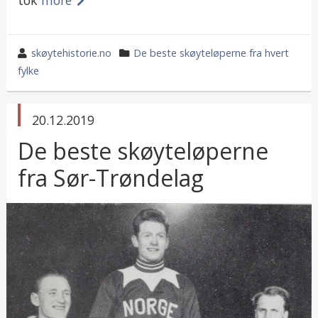
tok
more
wrote
category
skøytehistorie.no
De beste skøyteløperne fra hvert
by
in
fylke
published
20.12.2019
in
De beste skøyteløperne
fra Sør-Trøndelag