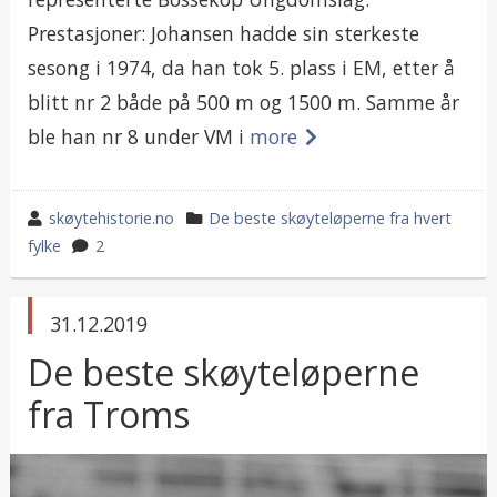
Prestasjoner: Johansen hadde sin sterkeste
sesong i 1974, da han tok 5. plass i EM, etter å
blitt nr 2 både på 500 m og 1500 m. Samme år
ble han nr 8 under VM i
more
wrote
category
skøytehistorie.no
De beste skøyteløperne fra hvert
by
in
fylke
2
published
31.12.2019
in
De beste skøyteløperne
fra Troms