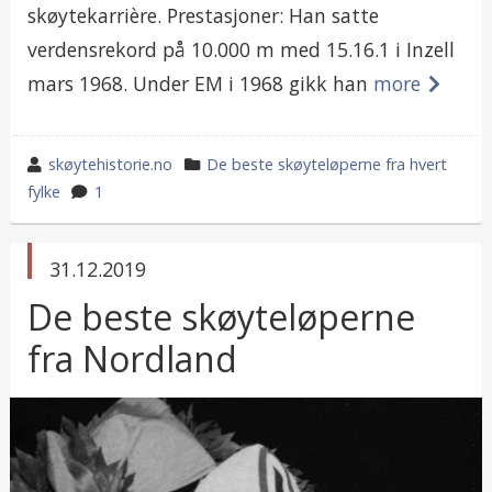
skøytekarrière. Prestasjoner: Han satte
verdensrekord på 10.000 m med 15.16.1 i Inzell
mars 1968. Under EM i 1968 gikk han
more
wrote
category
skøytehistorie.no
De beste skøyteløperne fra hvert
by
in
fylke
1
published
31.12.2019
in
De beste skøyteløperne
fra Nordland