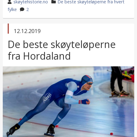
wrote
category
skøytehistorie.no
De beste skøyteløperne fra hvert
by
in
fylke
2
published
12.12.2019
in
De beste skøyteløperne
fra Hordaland