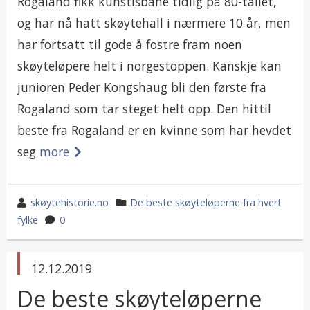
Rogaland fikk kunstisbane tidlig på 80-tallet,
og har nå hatt skøytehall i nærmere 10 år, men
har fortsatt til gode å fostre fram noen
skøyteløpere helt i norgestoppen. Kanskje kan
junioren Peder Kongshaug bli den første fra
Rogaland som tar steget helt opp. Den hittil
beste fra Rogaland er en kvinne som har hevdet
seg
more
wrote
category
skøytehistorie.no
De beste skøyteløperne fra hvert
by
in
fylke
0
published
12.12.2019
in
De beste skøyteløperne