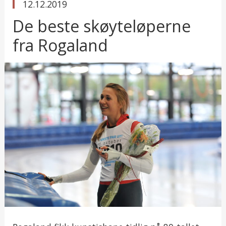
published
12.12.2019
in
De beste skøyteløperne
fra Rogaland