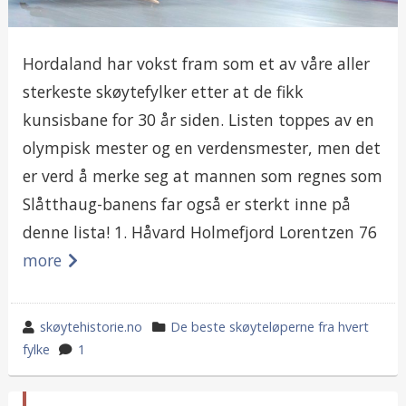
Hordaland har vokst fram som et av våre aller
sterkeste skøytefylker etter at de fikk
kunsisbane for 30 år siden. Listen toppes av en
olympisk mester og en verdensmester, men det
er verd å merke seg at mannen som regnes som
Slåtthaug-banens far også er sterkt inne på
denne lista! 1. Håvard Holmefjord Lorentzen 76
more
wrote
category
skøytehistorie.no
De beste skøyteløperne fra hvert
by
in
fylke
1