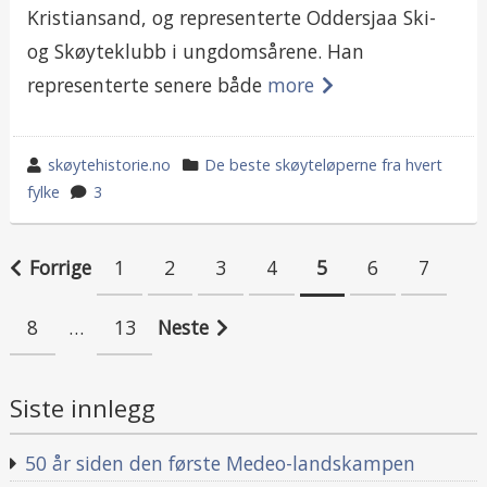
Kristiansand, og representerte Oddersjaa Ski-
og Skøyteklubb i ungdomsårene. Han
representerte senere både
more
wrote
category
skøytehistorie.no
De beste skøyteløperne fra hvert
by
in
fylke
3
Innleggnavigasjon
Forrige
1
2
3
4
5
6
7
8
…
13
Neste
Siste innlegg
50 år siden den første Medeo-landskampen