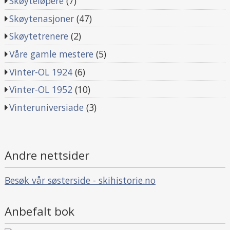
Skøyteløpere
(7)
Skøytenasjoner
(47)
Skøytetrenere
(2)
Våre gamle mestere
(5)
Vinter-OL 1924
(6)
Vinter-OL 1952
(10)
Vinteruniversiade
(3)
Andre nettsider
Besøk vår søsterside - skihistorie.no
Anbefalt bok