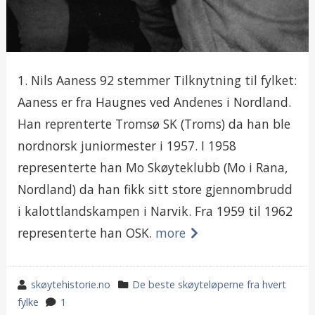
1. Nils Aaness 92 stemmer Tilknytning til fylket:
Aaness er fra Haugnes ved Andenes i Nordland.
Han reprenterte Tromsø SK (Troms) da han ble
nordnorsk juniormester i 1957. I 1958
representerte han Mo Skøyteklubb (Mo i Rana,
Nordland) da han fikk sitt store gjennombrudd
i kalottlandskampen i Narvik. Fra 1959 til 1962
representerte han OSK.
more
wrote
category
skøytehistorie.no
De beste skøyteløperne fra hvert
by
in
fylke
1