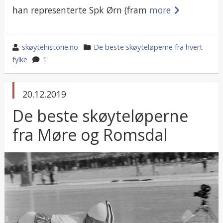
han representerte Spk Ørn (fram
more
wrote
category
skøytehistorie.no
De beste skøyteløperne fra hvert
by
in
fylke
1
published
20.12.2019
in
De beste skøyteløperne
fra Møre og Romsdal