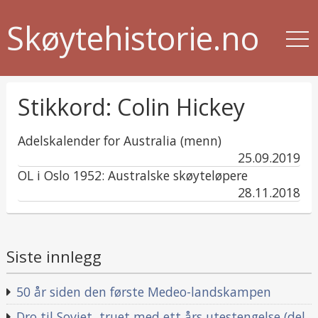
Skøytehistorie.no
Stikkord:
Colin Hickey
Adelskalender for Australia (menn)
published
25.09.2019
in
OL i Oslo 1952: Australske skøyteløpere
published
28.11.2018
in
Siste innlegg
50 år siden den første Medeo-landskampen
Dro til Sovjet, truet med ett års utestengelse (del