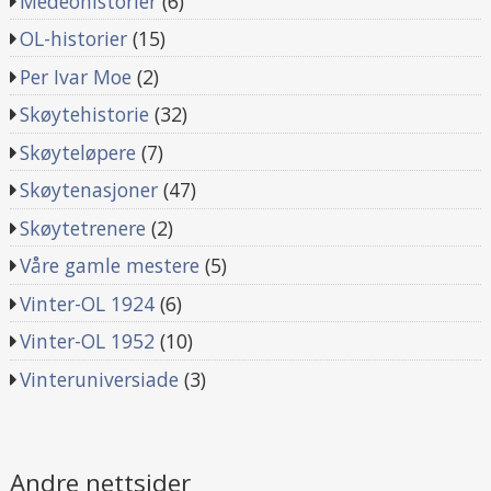
Medeohistorier
(6)
OL-historier
(15)
Per Ivar Moe
(2)
Skøytehistorie
(32)
Skøyteløpere
(7)
Skøytenasjoner
(47)
Skøytetrenere
(2)
Våre gamle mestere
(5)
Vinter-OL 1924
(6)
Vinter-OL 1952
(10)
Vinteruniversiade
(3)
Andre nettsider