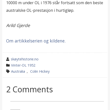
10000 m under OL i 1976 står fortsatt som den beste
australske OL-prestasjon i hurtigløp.
Arild Gjerde
Om artikkelserien og kildene.
wrote
skøytehistorie.no
by
category
Vinter-OL 1952
in
tagged
Australia
,
Colin Hickey
2 Comments