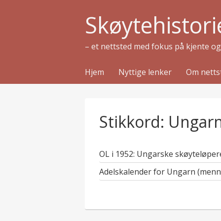
Skøytehistori
– et nettsted med fokus på kjente o
Hjem
Nyttige lenker
Om netts
Stikkord:
Ungar
OL i 1952: Ungarske skøyteløper
Adelskalender for Ungarn (menn