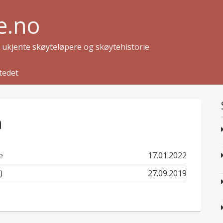
e.no
g ukjente skøyteløpere og skøytehistorie
tedet
n
published
e
17.01.2022
in
published
)
27.09.2019
in