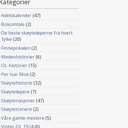
Kategorier
Adelskalender
(47)
Bokomtale
(2)
De beste skøyteløperne fra hvert
fylke
(20)
Finnepokalen
(2)
Medeohistorier
(6)
OL-historier
(15)
Per Ivar Moe
(2)
Skøytehistorie
(32)
Skøyteløpere
(7)
Skøytenasjoner
(47)
Skøytetrenere
(2)
Våre gamle mestere
(5)
Vinter-OL 1924
(6)